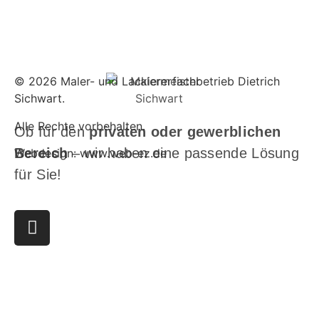
© 2026 Maler- und Lackiererfachbetrieb Dietrich
Sichwart.
Alle Rechte vorbehalten.
Ob für den
privaten oder gewerblichen
Bereich
– wir haben eine passende Lösung
Webdesign: www.web-ez.de
für Sie!