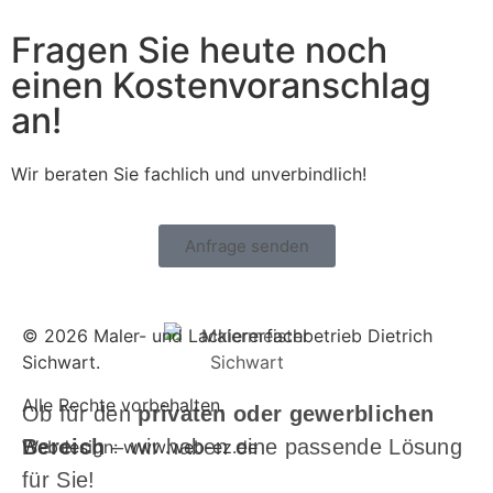
Fragen Sie heute noch
einen Kostenvoranschlag
an!
Wir beraten Sie fachlich und unverbindlich!
Anfrage senden
© 2026 Maler- und Lackiererfachbetrieb Dietrich
Sichwart.
Alle Rechte vorbehalten.
Ob für den
privaten oder gewerblichen
Bereich
– wir haben eine passende Lösung
Webdesign: www.web-ez.de
für Sie!