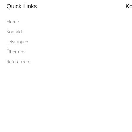
Quick Links
Ko
Home
Kontakt
Leistungen
Über uns
Referenzen
Infos
Datenschutz
Impressum
© 2026 Maler- und Lackiererfachbetrie
Sichwart.
Alle Rechte vorbehalten.
Webdesign: www.web-ez.de