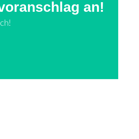
voranschlag an!
ch!