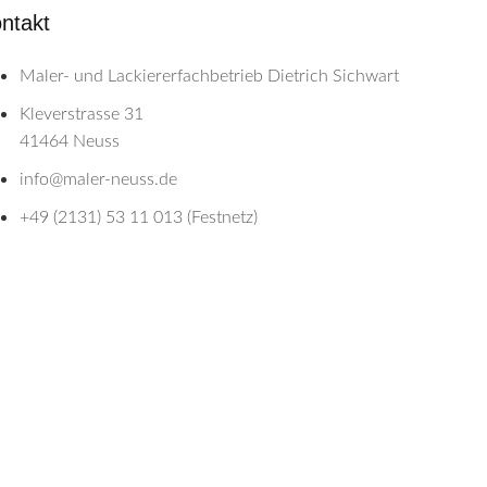
ntakt
Maler- und Lackiererfachbetrieb Dietrich Sichwart
Kleverstrasse 31
41464 Neuss
info@maler-neuss.de
+49 (2131) 53 11 013 (Festnetz)
+49 (177) 388 70 49 (Mobil)
+ 49 (2131) 88 14 969 (Fax)
b Dietrich