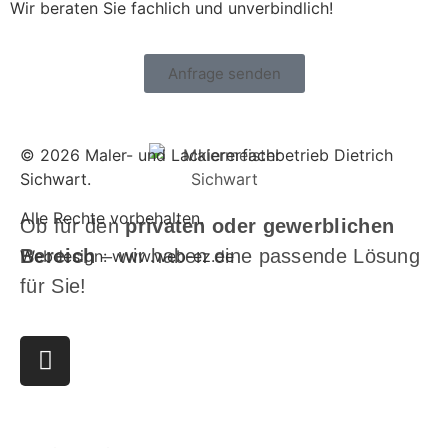
Wir beraten Sie fachlich und unverbindlich!
Anfrage senden
© 2026 Maler- und Lackiererfachbetrieb Dietrich
Sichwart.
Alle Rechte vorbehalten.
Ob für den
privaten oder gewerblichen
Bereich
– wir haben eine passende Lösung
Webdesign: www.web-ez.de
für Sie!